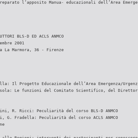
reparato l’apposito Manua- educazionali dell’Area Emerge
UTTORI BLS-D ED ACLS ANMCO
embre 2001
a La Marmora, 36 - Firenze
lla: Il Progetto Educazionale dell’Area Emergenza/Urgenz
sola: Le funzioni del Comitato Scientifico, del Direttor
ini, R. Ricci: Peculiarità del corso BLS-D ANMCO
i, G. Fradella: Peculiarità del corso ACLS ANMCO
ne
 alle Regioni: interventi dei partecipanti per conoscere