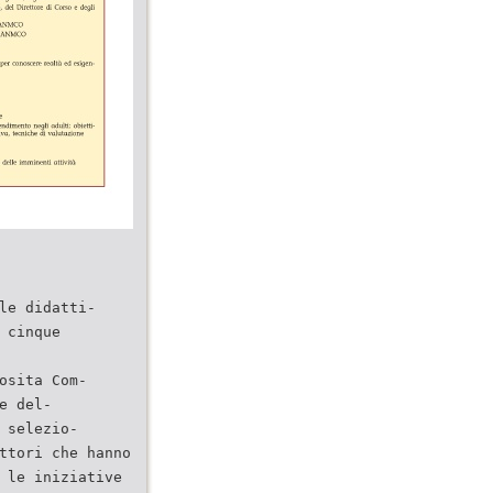
le didatti-
 cinque
osita Com-
e del-
 selezio-
ttori che hanno
 le iniziative