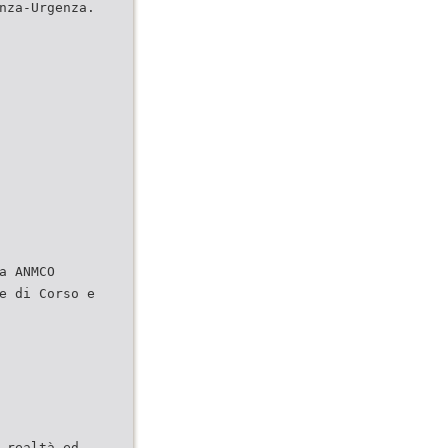
nza-Urgenza.
a ANMCO
e di Corso e
 realtà ed