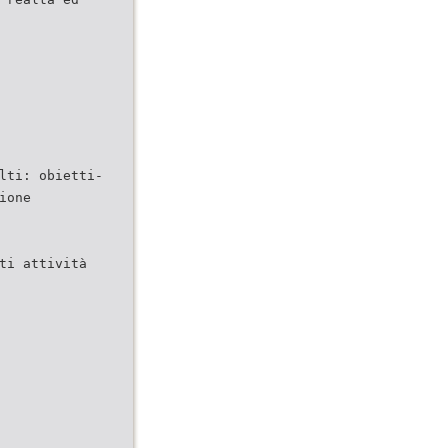
lti: obietti-
ione
ti attività