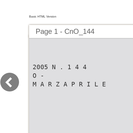
Basic HTML Version
Page 1 - CnO_144
2005 N . 1 4 4
O -
M A R Z A P R I L E