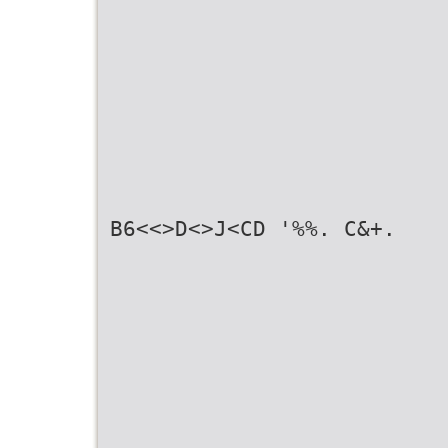
B6<<>D<>J<CD '%%. C&+.