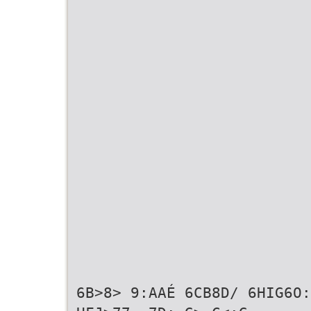
6B>8> 9:AAÉ 6CB8D/ 6HIG6O: