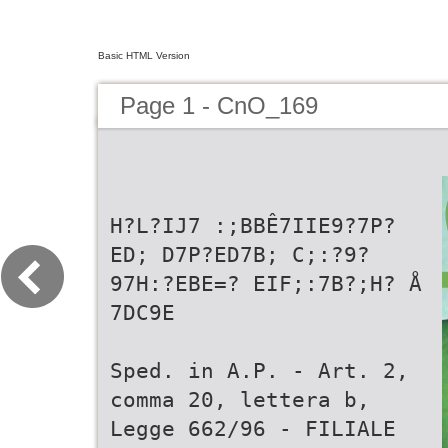
Basic HTML Version
Page 1 - CnO_169
H?L?IJ7 :;BBÊ7IIE9?7P?
ED; D7P?ED7B; C;:?9?
97H:?EBE=? EIF;:7B?;H? Å
7DC9E
Sped. in A.P. - Art. 2,
comma 20, lettera b,
Legge 662/96 - FILIALE