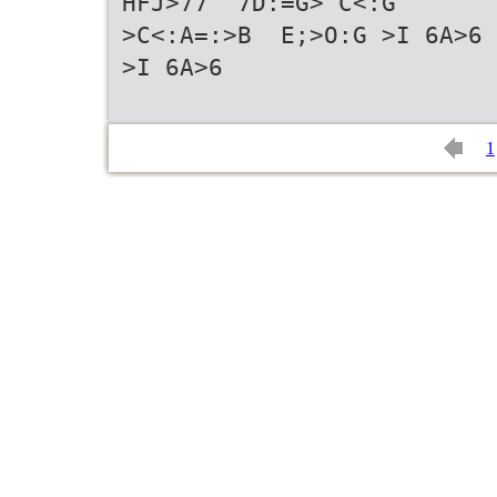
HFJ>77  7D:=G> C<:G
>C<:A=:>B  E;>O:G >I 6A>6 
>I 6A>6
1